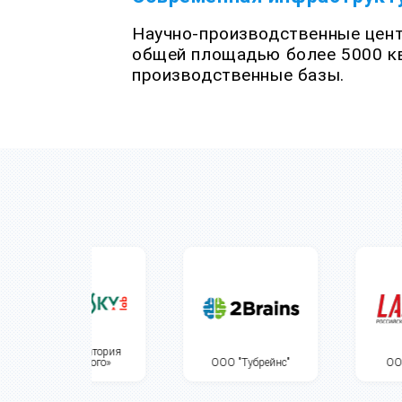
Научно-производственные цент
общей площадью более 5000 кв
производственные базы.
оратория
ского»
ООО "Тубрейнс"
ООО «Лассард»