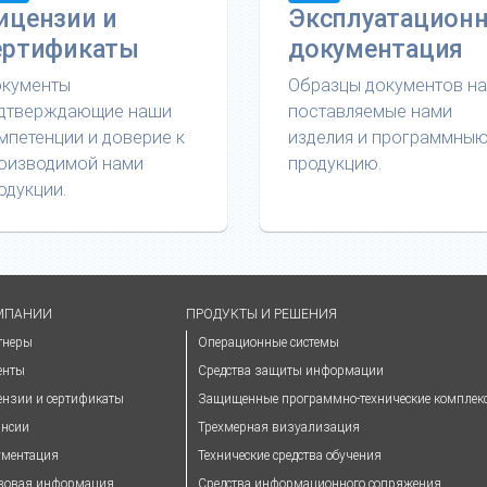
ицензии и
Эксплуатацион
ертификаты
документация
кументы
Образцы документов на
дтверждающие наши
поставляемые нами
мпетенции и доверие к
изделия и программны
оизводимой нами
продукцию.
одукции.
МПАНИИ
ПРОДУКТЫ И РЕШЕНИЯ
тнеры
Операционные системы
енты
Средства защиты информации
ензии и сертификаты
Защищенные программно-технические комплек
ансии
Трехмерная визуализация
ументация
Технические средства обучения
вовая информация
Средства информационного сопряжения