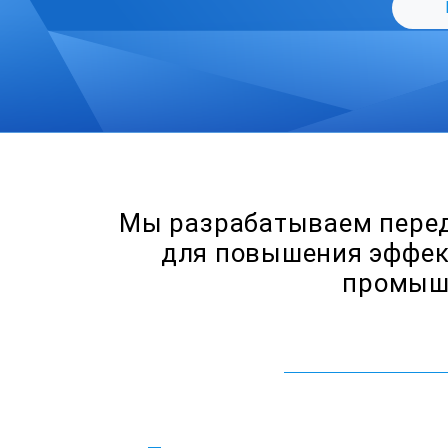
робнее
Мы разрабатываем перед
для повышения эффек
промышл