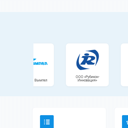
ООО «Рубикон-
 Вымпел
Инновация»
Концерн ВКО
«Алмаз-Антей»