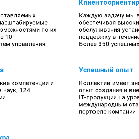
Клиентоориенти
оставляемых
Каждую задачу мы 
 масштабируемые
обеспечивая высоки
озможностями по их
обслуживания устан
е 10
поддержку в течение
тем управления.
Более 350 успешных
а
Успешный опыт
кие компетенции и
Коллектив имеет зн
 наук, 124
опыт создания и вн
ии.
IT-продукции на ур
международным стан
портфеле компании
ура