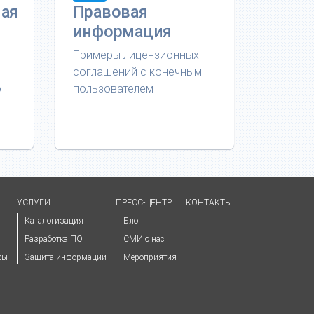
ная
Правовая
информация
Примеры лицензионных
соглашений с конечным
ю
пользователем
УСЛУГИ
ПРЕСС-ЦЕНТР
КОНТАКТЫ
Каталогизация
Блог
Разработка ПО
СМИ о нас
сы
Защита информации
Мероприятия