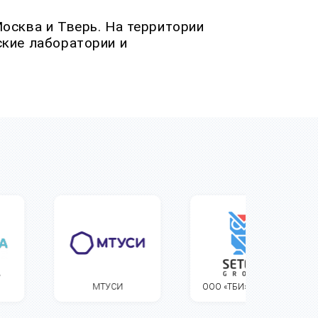
осква и Тверь. На территории
кие лаборатории и
МТУСИ
ООО «ТБИ» (SETERE)
ООО