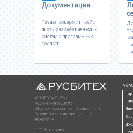
Документация
Л
с
Раздел содержит прайс-
До
листы разрабатываемых
по
систем и программных
ко
средств
пр
пр
О КО
Пар
АО «НПО РусБИТех»
Кли
Акционерное общество
«Научно-производственное объединение
Лиц
Русские базовые информационные
Вак
технологии»
Док
117105, г.Москва,
Пра