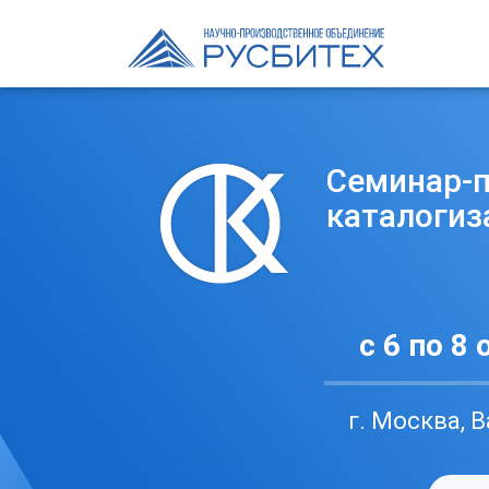
ктикум по
ии
тября 2026 г.
авское ш., 26/11